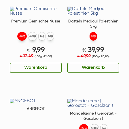
Premium Gemischte Nüsse
Datteln Medjoul Palestinien
5kg
500g
30kg
1kg
5kg
5kg
9,99
39,99
€
€
12,49
49,99
€
€
(100gr €2,00)
(100gr €0,80)
Warenkorb
Warenkorb
ANGEBOT
Mandelkerne ( Geröstet -
Gesalzen )
250g
500g
1kg