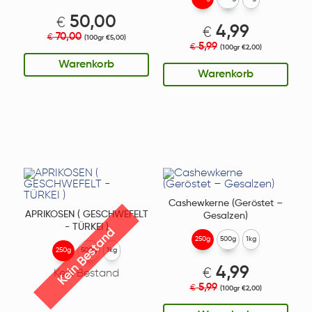
50,00
€
4,99
€
70,00
€
(100gr €5,00)
5,99
€
(100gr €2,00)
Warenkorb
Warenkorb
Cashewkerne (Geröstet –
APRIKOSEN ( GESCHWEFELT
Gesalzen)
- TÜRKEI )
Kein Bestand
250g
500g
1kg
250g
500g
1kg
4,99
€
Kein Bestand
5,99
€
(100gr €2,00)