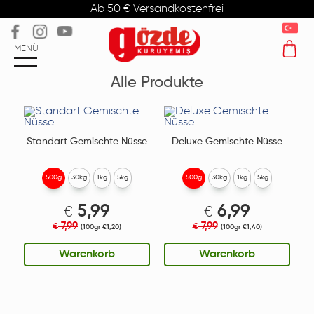
Ab 50 € Versandkostenfrei
MENÜ
Alle Produkte
Standart Gemischte Nüsse
Deluxe Gemischte Nüsse
500g
30kg
1kg
5kg
500g
30kg
1kg
5kg
5,99
6,99
€
€
7,99
7,99
€
€
(100gr €1,20)
(100gr €1,40)
Warenkorb
Warenkorb