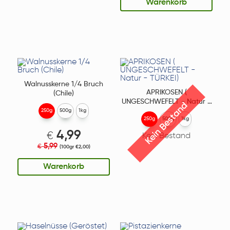
Warenkorb
Walnusskerne 1/4 Bruch
APRIKOSEN (
(Chile)
UNGESCHWEFELT - Natur -
Kein Bestand
TÜRKEI)
250g
500g
1kg
250g
500g
1kg
4,99
€
Kein Bestand
5,99
€
(100gr €2,00)
Warenkorb