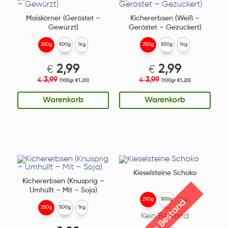
Maiskörner (Geröstet –
Kichererbsen (Weiß –
Gewürzt)
Geröstet – Gezuckert)
250g
500g
1kg
250g
500g
1kg
2,99
2,99
€
€
3,99
3,99
€
€
(100gr €1,20)
(100gr €1,20)
Warenkorb
Warenkorb
Kieselsteine Schoko
Kichererbsen (Knusprig –
Umhüllt – Mit – Soja)
250g
500g
1kg
Kein Bestand
250g
500g
1kg
Kein Bestand