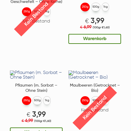
Geschwefelt – Ohne Kerne)
Kein Bestand
250g
500g
1kg
250g
500g
1kg
3,99
€
Kein Bestand
6,99
€
(100gr €1,60)
Warenkorb
Pflaumen (m. Sorbat –
Maulbeeren (Getrocknet –
Ohne Stein)
Bio)
Kein Bestand
250g
500g
1kg
250g
500g
1kg
Kein Bestand
3,99
€
6,99
€
(100gr €1,60)