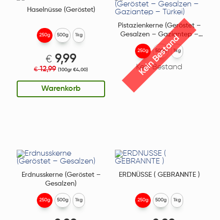
Haselnüsse (Geröstet)
Pistazienkerne (Geröstet –
Gesalzen – Gaziantep –
250g
500g
1kg
Kein Bestand
Türkei)
250g
500g
1kg
9,99
€
Kein Bestand
12,99
€
(100gr €4,00)
Warenkorb
Erdnusskerne (Geröstet –
ERDNÜSSE ( GEBRANNTE )
Gesalzen)
250g
500g
1kg
250g
500g
1kg