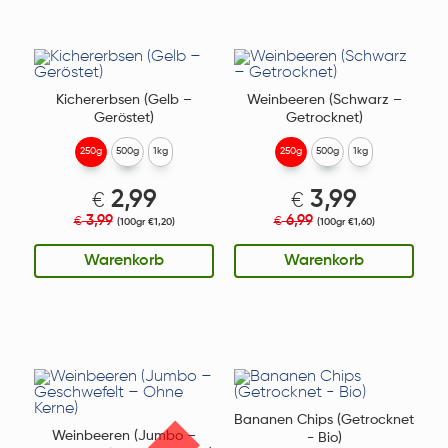
Kichererbsen (Gelb –
Weinbeeren (Schwarz –
Geröstet)
Getrocknet)
250g
500g
1kg
250g
500g
1kg
2,99
3,99
€
€
3,99
6,99
€
€
(100gr €1,20)
(100gr €1,60)
Warenkorb
Warenkorb
Bananen Chips (Getrocknet
Weinbeeren (Jumbo –
- Bio)