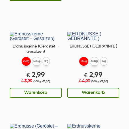
Erdnusskerne (Geröstet –
ERDNÜSSE ( GEBRANNTE )
Gesalzen)
250g
500g
1kg
250g
500g
1kg
€
2,99
€
2,99
3,99
4,99
€
€
(100gr €1,20)
(100gr €1,20)
Warenkorb
Warenkorb