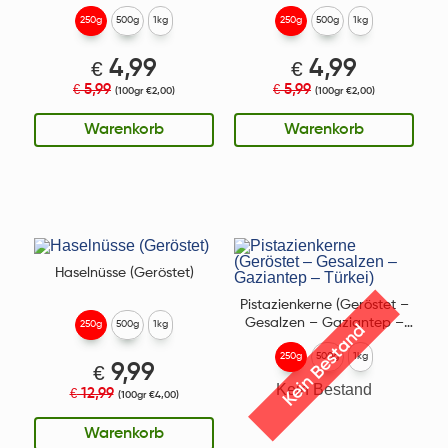
250g
500g
1kg
250g
500g
1kg
€
4,99
€
4,99
5,99
5,99
€
€
(100gr €2,00)
(100gr €2,00)
Warenkorb
Warenkorb
Haselnüsse (Geröstet)
Pistazienkerne (Geröstet –
Gesalzen – Gaziantep –
250g
500g
1kg
Kein Bestand
Türkei)
250g
500g
1kg
€
9,99
Kein Bestand
12,99
€
(100gr €4,00)
Warenkorb