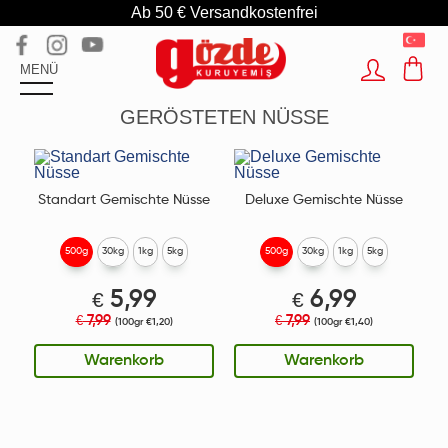
Ab 50 € Versandkostenfrei
MENÜ
GERÖSTETEN NÜSSE
Standart Gemischte Nüsse
Deluxe Gemischte Nüsse
500g
30kg
1kg
5kg
500g
30kg
1kg
5kg
€
5,99
€
6,99
7,99
7,99
€
€
(100gr €1,20)
(100gr €1,40)
Warenkorb
Warenkorb