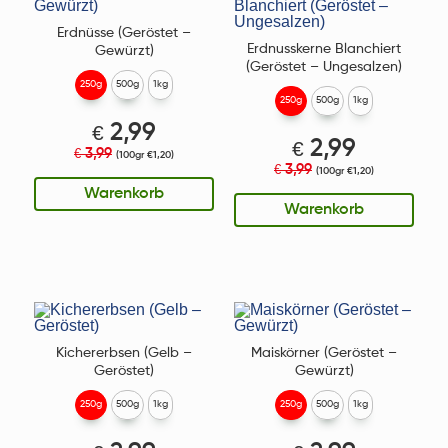
Erdnüsse (Geröstet –
Erdnusskerne Blanchiert
Gewürzt)
(Geröstet – Ungesalzen)
250g
500g
1kg
250g
500g
1kg
€
2,99
€
2,99
3,99
€
(100gr €1,20)
3,99
€
(100gr €1,20)
Warenkorb
Warenkorb
Kichererbsen (Gelb –
Maiskörner (Geröstet –
Geröstet)
Gewürzt)
250g
500g
1kg
250g
500g
1kg