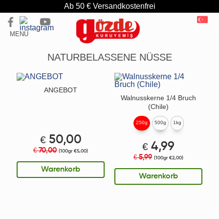
Ab 50 € Versandkostenfrei
MENÜ
NATURBELASSENE NÜSSE
ANGEBOT
Walnusskerne 1/4 Bruch
(Chile)
250g
500g
1kg
€
50,00
€
4,99
70,00
€
(100gr €5,00)
5,99
€
(100gr €2,00)
Warenkorb
Warenkorb