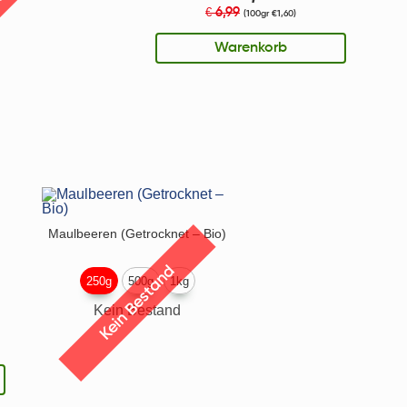
6,99
€
(100gr €1,60)
Warenkorb
Maulbeeren (Getrocknet – Bio)
Kein Bestand
250g
500g
1kg
Kein Bestand