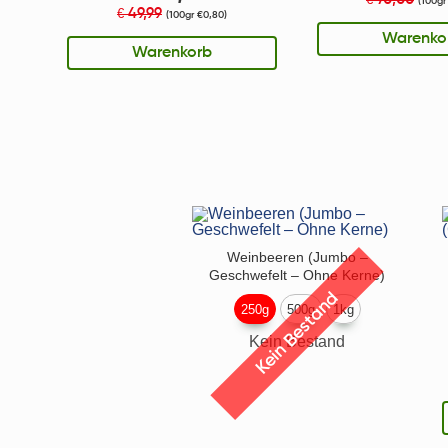
€
(100gr
49,99
€
(100gr €0,80)
Warenko
Warenkorb
Weinbeeren (Jumbo –
Geschwefelt – Ohne Kerne)
Kein Bestand
250g
500g
1kg
Kein Bestand