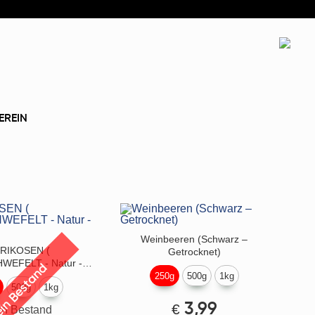
EREIN
Weinbeeren (Schwarz –
RIKOSEN (
Getrocknet)
EFELT - Natur -
in Bestand
TÜRKEI)
250g
500g
1kg
500g
1kg
€
3,99
in Bestand