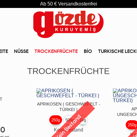
Ab 50 € Versandkostenfrei
EITE
NÜSSE
TROCKENFRÜCHTE
BİO
TURKISCHE LECK
TROCKENFRÜCHTE
T
APRIKOSEN ( GESCHWEFELT -
AP
TÜRKEI )
UNGESCHW
Kein Bestand
Ke
250g
500g
1kg
250g
00
Kein Bestand
Ke