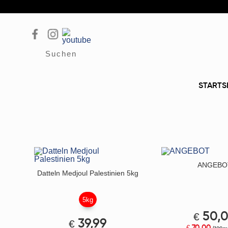
Suchen
STARTS
ANGEBO
Datteln Medjoul Palestinien 5kg
5kg
€
50,
€
39,99
70,00