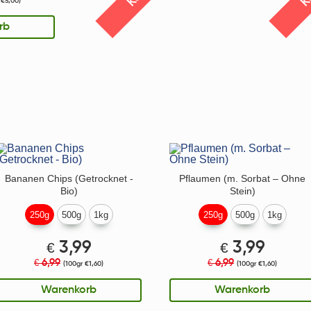
 €5,00)
rb
Bananen Chips (Getrocknet -
Pflaumen (m. Sorbat – Ohne
Bio)
Stein)
250g
500g
1kg
250g
500g
1kg
€
3,99
€
3,99
6,99
6,99
€
€
(100gr €1,60)
(100gr €1,60)
Warenkorb
Warenkorb