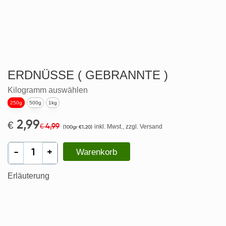
ERDNÜSSE ( GEBRANNTE )
Kilogramm auswählen
250g
500g
1kg
€
2,99
4,99
€
inkl. Mwst., zzgl. Versand
(100gr €1,20)
Warenkorb
Erläuterung