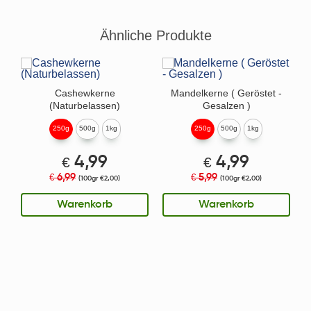
Ähnliche Produkte
Cashewkerne
Mandelkerne ( Geröstet -
(Naturbelassen)
Gesalzen )
250g
500g
1kg
250g
500g
1kg
€
4,99
€
4,99
6,99
5,99
€
€
(100gr €2,00)
(100gr €2,00)
Warenkorb
Warenkorb